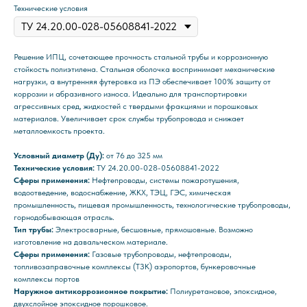
Технические условия
Решение ИПЦ, сочетающее прочность стальной трубы и коррозионную
стойкость полиэтилена. Стальная оболочка воспринимает механические
нагрузки, а внутренняя футеровка из ПЭ обеспечивает 100% защиту от
коррозии и абразивного износа. Идеально для транспортировки
агрессивных сред, жидкостей с твердыми фракциями и порошковых
материалов. Увеличивает срок службы трубопровода и снижает
металлоемкость проекта.
Условный диаметр (Ду):
от 76 до 325 мм
Технические условия:
ТУ 24.20.00-028-05608841-2022
Сферы применения:
Нефтепроводы, системы пожаротушения,
водоотведение, водоснабжение, ЖКХ, ТЭЦ, ГЭС, химическая
промышленность, пищевая промышленность, технологические трубопроводы,
горнодобывающая отрасль.
Тип трубы:
Электросварные, бесшовные, прямошовные. Возможно
изготовление на давальческом материале.
Сферы применения:
Газовые трубопроводы, нефтепроводы,
топливозаправочные комплексы (ТЗК) аэропортов, бункеровочные
комплексы портов
Наружное антикоррозионное покрытие:
Полиуретановое, эпоксидное,
двухслойное эпоксидное порошковое.