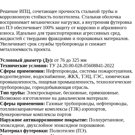
Отправить заявку
Решение ИПЦ, сочетающее прочность стальной трубы и
коррозионную стойкость полиэтилена. Стальная оболочка
воспринимает механические нагрузки, а внутренняя футеровка
из ПЭ обеспечивает 100% защиту от коррозии и абразивного
износа. Идеально для транспортировки агрессивных сред,
жидкостей с твердыми фракциями и порошковых материалов.
Увеличивает срок службы трубопровода и снижает
металлоемкость проекта.
Условный диаметр (Ду):
от 76 до 325 мм
Технические условия:
ТУ 24.20.00-028-05608841-2022
Сферы применения:
Нефтепроводы, системы пожаротушения,
водоотведение, водоснабжение, ЖКХ, ТЭЦ, ГЭС, химическая
промышленность, пищевая промышленность, технологические
трубопроводы, горнодобывающая отрасль.
Тип трубы:
Электросварные, бесшовные, прямошовные.
Возможно изготовление на давальческом материале.
Сферы применения:
Газовые трубопроводы, нефтепроводы,
топливозаправочные комплексы (ТЗК) аэропортов,
бункеровочные комплексы портов
Наружное антикоррозионное покрытие:
Полиуретановое,
эпоксидное, двухслойное эпоксидное порошковое.
Материал футеровки:
Полиэтилен (ПЭ).