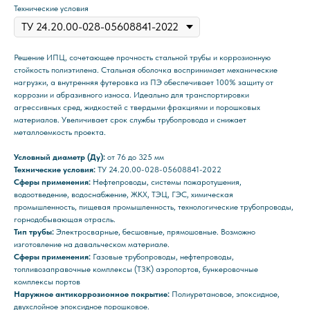
Технические условия
Решение ИПЦ, сочетающее прочность стальной трубы и коррозионную
стойкость полиэтилена. Стальная оболочка воспринимает механические
нагрузки, а внутренняя футеровка из ПЭ обеспечивает 100% защиту от
коррозии и абразивного износа. Идеально для транспортировки
агрессивных сред, жидкостей с твердыми фракциями и порошковых
материалов. Увеличивает срок службы трубопровода и снижает
металлоемкость проекта.
Условный диаметр (Ду):
от 76 до 325 мм
Технические условия:
ТУ 24.20.00-028-05608841-2022
Сферы применения:
Нефтепроводы, системы пожаротушения,
водоотведение, водоснабжение, ЖКХ, ТЭЦ, ГЭС, химическая
промышленность, пищевая промышленность, технологические трубопроводы,
горнодобывающая отрасль.
Тип трубы:
Электросварные, бесшовные, прямошовные. Возможно
изготовление на давальческом материале.
Сферы применения:
Газовые трубопроводы, нефтепроводы,
топливозаправочные комплексы (ТЗК) аэропортов, бункеровочные
комплексы портов
Наружное антикоррозионное покрытие:
Полиуретановое, эпоксидное,
двухслойное эпоксидное порошковое.