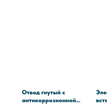
05608841-2022
Защита сварных швов:
Установка
наконечников (опционально)
Отвод гнутый с
Эле
антикоррозионной
вст