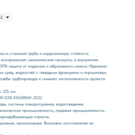
ость стальной трубы и коррозионную стойкость
 воспринимает механические нагрузки, а внутренняя
00% защиту от коррозии и абразивного износа. Идеально
ых сред, жидкостей с твердыми фракциями и порошковых
лужбы трубопровода и снижает металлоемкость проекта.
до 325 мм
.00-028-05608841-2022
ды, системы пожаротушения, водоотведение,
 химическая промышленность, пищевая промышленность,
 горнодобывающая отрасль.
шовные, прямошовные. Возможно изготовление на