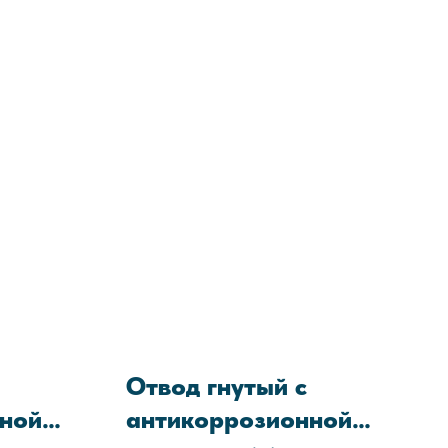
2-014-
05608841-2021
Отвод гнутый с
ной
антикоррозионной