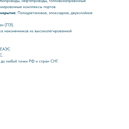
убопроводы, нефтепроводы, топливозаправочные
ункеровочные комплексы портов
покрытие:
Полиуретановое, эпоксидное, двухслойное
ен (ПЭ).
ка наконечников из высоколегированной
С ЕАЭС
С.
 до любой точки РФ и стран СНГ.