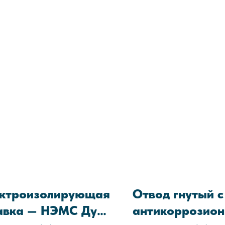
Технические условия:
ТУ 146
05608841-2021
ктроизолирующая
Отвод гнутый с
авка — НЭМС Ду
антикоррозион