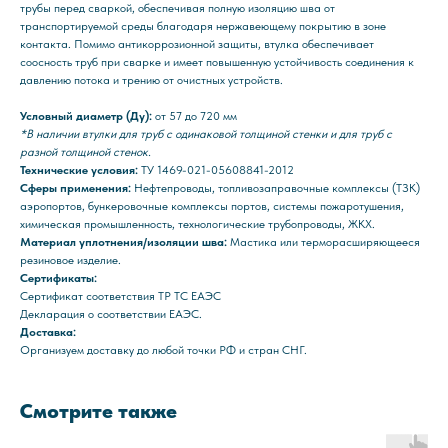
трубы перед сваркой, обеспечивая полную изоляцию шва от
транспортируемой среды благодаря нержавеющему покрытию в зоне
контакта. Помимо антикоррозионной защиты, втулка обеспечивает
соосность труб при сварке и имеет повышенную устойчивость соединения к
давлению потока и трению от очистных устройств.
Условный диаметр (Ду):
от 57 до 720 мм
*В наличии втулки для труб с одинаковой толщиной стенки и для труб с
разной толщиной стенок.
Технические условия:
ТУ 1469-021-05608841-2012
Сферы применения:
Нефтепроводы, топливозаправочные комплексы (ТЗК)
аэропортов, бункеровочные комплексы портов, системы пожаротушения,
химическая промышленность, технологические трубопроводы, ЖКХ.
Материал уплотнения/изоляции шва:
Мастика или терморасширяющееся
резиновое изделие.
Сертификаты:
Сертификат соответствия ТР ТС ЕАЭС
Декларация о соответствии ЕАЭС.
Доставка:
Организуем доставку до любой точки РФ и стран СНГ.
Смотрите также