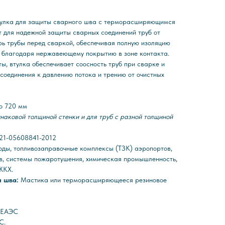
тулка для защиты сварного шва с терморасширяющимся
 для надежной защиты сварных соединений труб от
рь трубы перед сваркой, обеспечивая полную изоляцию
 благодаря нержавеющему покрытию в зоне контакта.
, втулка обеспечивает соосность труб при сварке и
соединения к давлению потока и трению от очистных
до 720 мм
инаковой толщиной стенки и для труб с разной толщиной
021-05608841-2012
ды, топливозаправочные комплексы (ТЗК) аэропортов,
в, системы пожаротушения, химическая промышленность,
ЖКХ.
и шва:
Мастика или терморасширяющееся резиновое
С ЕАЭС
С.