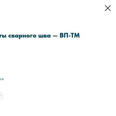
ты сварного шва — ВП-ТМ
ся