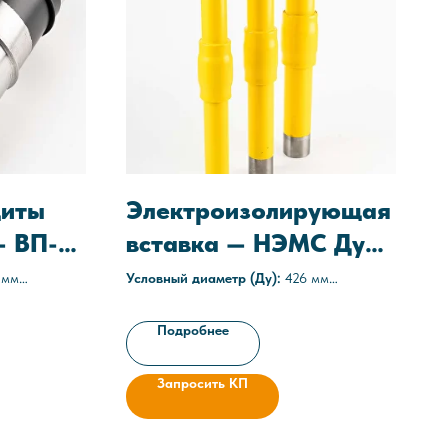
щиты
Электроизолирующая
— ВП-
вставка — НЭМС Ду
426
 мм
Условный диаметр (Ду):
426 мм
Среда:
газовые
тизирующая
Рабочее давление:
1,6 МПа (16 атм)
Подробнее
Технические условия:
ТУ 3667-013-
9-021-
05608841-2020
Запросить КП
а