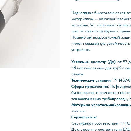
Подкладная биметаллическая в
материалом — ключевой элемент
коррозии. Устанавливается внут
шва от транспортируемой среды
Помимо антикоррозионной защиты
имеет повышенную устойчивость 
устройств.
Условный диаметр (Ду):
от 57 
*В наличии втулки для труб с од
стенок.
Технические условия:
ТУ 1469-
Сферы применения:
Нефтепрово
бункеровочные комплексы порто
технологические трубопроводы, 
Материал уплотнения/изоляци
изделие.
Сертификаты:
Сертификат соответствия ТР Т
Декларация о соответствии ЕАЭ