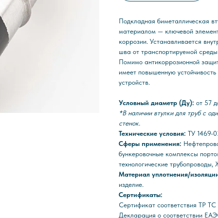
Подкладная биметаллическая в
материалом — ключевой элемент
коррозии. Устанавливается внут
шва от транспортируемой среды
Помимо антикоррозионной защиты
имеет повышенную устойчивость 
устройств.
Условный диаметр (Ду):
от 57 
*В наличии втулки для труб с од
стенок.
Технические условия:
ТУ 1469-
Сферы применения:
Нефтепрово
бункеровочные комплексы порто
технологические трубопроводы, 
Материал уплотнения/изоляци
изделие.
Сертификаты:
Сертификат соответствия ТР Т
Декларация о соответствии ЕАЭ