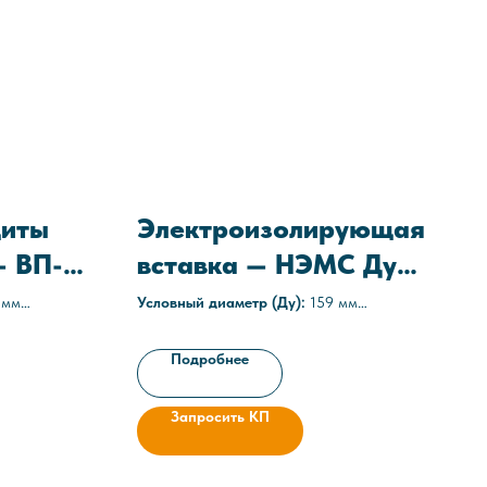
щиты
Электроизолирующая
— ВП-М
вставка — НЭМС Ду
159
 мм
Условный диаметр (Ду):
159 мм
а
Среда:
агрессивные
9-021-
Рабочее давление:
1,6 МПа (16 атм)
Подробнее
Технические условия:
ТУ 3667-025-
а
05608841-2021
Запросить КП