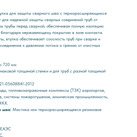
тулка для защиты сварного шва с терморасширяющимся
 для надежной защиты сварных соединений труб от
рь трубы перед сваркой, обеспечивая полную изоляцию
 благодаря нержавеющему покрытию в зоне контакта.
, втулка обеспечивает соосность труб при сварке и
соединения к давлению потока и трению от очистных
до 720 мм
инаковой толщиной стенки и для труб с разной толщиной
021-05608841-2012
ды, топливозаправочные комплексы (ТЗК) аэропортов,
в, системы пожаротушения, химическая промышленность,
ЖКХ.
и шва:
Мастика или терморасширяющееся резиновое
С ЕАЭС
С.