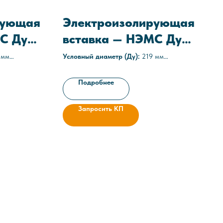
рующая
Электроизолирующая
С Ду
вставка — НЭМС Ду
219
 мм
Условный диаметр (Ду):
219 мм
Среда:
агрессивные
16 атм)
Рабочее давление:
1,6 МПа (16 атм)
Подробнее
7-025-
Технические условия:
ТУ 3667-025-
05608841-2021
Запросить КП