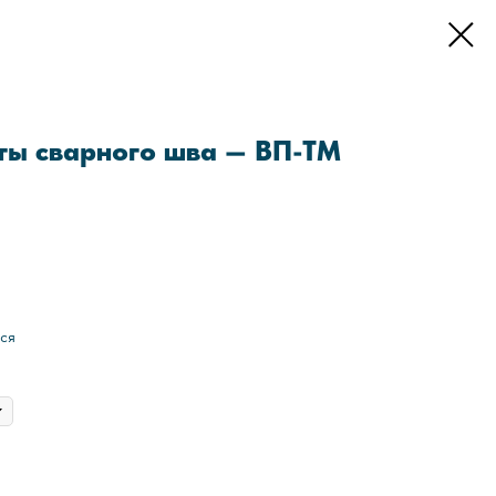
ты сварного шва — ВП-ТМ
ся