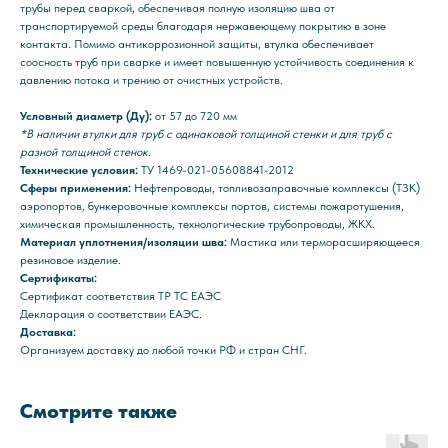
трубы перед сваркой, обеспечивая полную изоляцию шва от
транспортируемой среды благодаря нержавеющему покрытию в зоне
контакта. Помимо антикоррозионной защиты, втулка обеспечивает
соосность труб при сварке и имеет повышенную устойчивость соединения к
давлению потока и трению от очистных устройств.
Условный диаметр (Ду):
от 57 до 720 мм
*В наличии втулки для труб с одинаковой толщиной стенки и для труб с
разной толщиной стенок.
Технические условия:
ТУ 1469-021-05608841-2012
Сферы применения:
Нефтепроводы, топливозаправочные комплексы (ТЗК)
аэропортов, бункеровочные комплексы портов, системы пожаротушения,
химическая промышленность, технологические трубопроводы, ЖКХ.
Материал уплотнения/изоляции шва:
Мастика или терморасширяющееся
резиновое изделие.
Сертификаты:
Сертификат соответствия ТР ТС ЕАЭС
Декларация о соответствии ЕАЭС.
Доставка:
Организуем доставку до любой точки РФ и стран СНГ.
Смотрите также