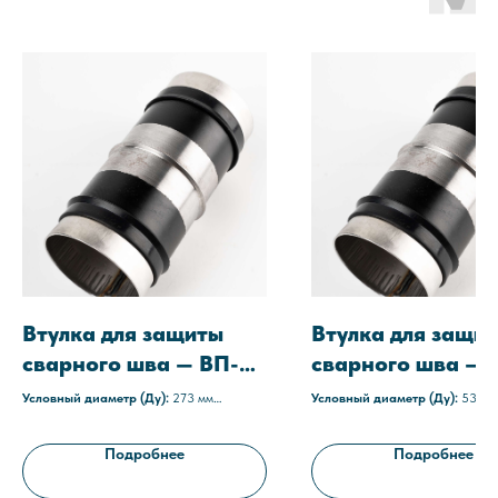
Втулка для защиты
Втулка для защи
сварного шва — ВП-
сварного шва —
ТМ 273-10
530-10
Условный диаметр (Ду):
273 мм
Условный диаметр (Ду):
530 м
Материал изоляции:
Резина
Материал изоляции:
Мастика
терморасширяющаяся герметизирующая
Технические условия:
ТУ 1469-
Подробнее
Подробнее
(РТЗ)
05608841-2012
Технические условия:
ТУ 1469-021-
Рабочее давление:
до 25 МПа