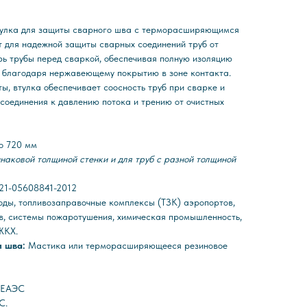
тулка для защиты сварного шва с терморасширяющимся
 для надежной защиты сварных соединений труб от
рь трубы перед сваркой, обеспечивая полную изоляцию
 благодаря нержавеющему покрытию в зоне контакта.
, втулка обеспечивает соосность труб при сварке и
соединения к давлению потока и трению от очистных
до 720 мм
инаковой толщиной стенки и для труб с разной толщиной
021-05608841-2012
ды, топливозаправочные комплексы (ТЗК) аэропортов,
в, системы пожаротушения, химическая промышленность,
ЖКХ.
и шва:
Мастика или терморасширяющееся резиновое
С ЕАЭС
С.