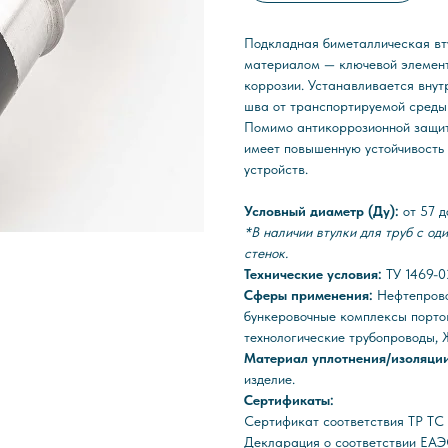
Подкладная биметаллическая в
материалом — ключевой элемент
коррозии. Устанавливается внут
шва от транспортируемой среды
Помимо антикоррозионной защиты
имеет повышенную устойчивость 
устройств.
Условный диаметр (Ду):
от 57 
*В наличии втулки для труб с од
стенок.
Технические условия:
ТУ 1469-
Сферы применения:
Нефтепрово
бункеровочные комплексы порто
технологические трубопроводы, 
Материал уплотнения/изоляци
изделие.
Сертификаты:
Сертификат соответствия ТР Т
Декларация о соответствии ЕАЭ