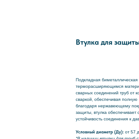
Втулка для защиты
Отправить заявку
Подкладная биметаллическая 
терморасширяющимся матери
сварных соединений труб от к
сваркой, обеспечивая полную
благодаря нержавеющему покр
защиты, втулка обеспечивает 
устойчивость соединения к да
Условный диаметр (Ду):
от 57 
*В наличии втулки для труб 