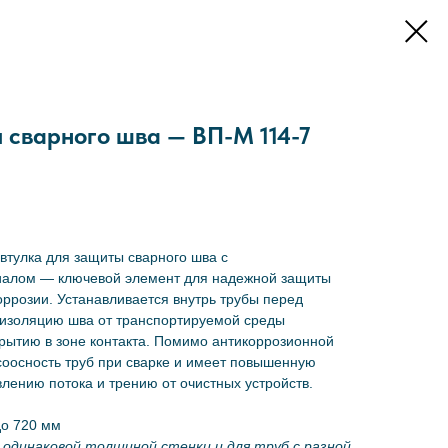
 сварного шва — ВП-М 114-7
втулка для защиты сварного шва с
алом — ключевой элемент для надежной защиты
оррозии. Устанавливается внутрь трубы перед
 изоляцию шва от транспортируемой среды
ытию в зоне контакта. Помимо антикоррозионной
соосность труб при сварке и имеет повышенную
влению потока и трению от очистных устройств.
до 720 мм
с одинаковой толщиной стенки и для труб с разной