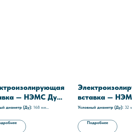
ктроизолирующая
Электроизоли
авка — НЭМС Ду
вставка — НЭМ
32
ый диаметр (Ду):
168 мм
Условный диаметр (Ду):
32 
газовые
Среда:
агрессивные
е давление:
1,6 МПа (16 атм)
Рабочее давление:
1,6 МПа (
одробнее
Подробнее
еские условия:
ТУ 3667-013-
Технические условия:
ТУ 366