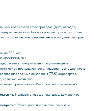
динения элементов трубопроводов (труб, отводов,
тичную стыковку и обвязку крановых узлов, сохраняя
ают гидравлическое сопротивление и продлевают срок
мм до 530 мм
014-05608841-2021
ды, системы пожаротушения, водоотведение,
 химическая промышленность, пищевая промышленность,
топливозаправочные комплексы (ТЗК) аэропортов,
, сельское хозяйство.
шовные, прямошовные. Возможно изготовление на
покрытие:
Полиуретановое, эпоксидное, двухслойное
 покрытие:
Эпоксидное порошковое покрытие,