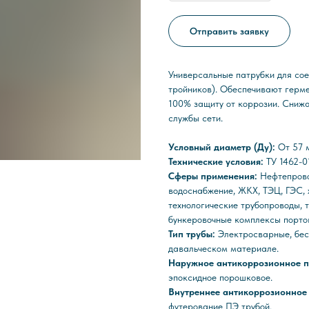
Отправить заявку
Универсальные патрубки для сое
тройников). Обеспечивают герме
100% защиту от коррозии. Сниж
службы сети.
Условный диаметр (Ду):
От 57 
Технические условия:
ТУ 1462-
Сферы применения:
Нефтепрово
водоснабжение, ЖКХ, ТЭЦ, ГЭС,
технологические трубопроводы, 
бункеровочные комплексы портов
Тип трубы:
Электросварные, бес
давальческом материале.
Наружное антикоррозионное 
эпоксидное порошковое.
Внутреннее антикоррозионное
футерование ПЭ трубой.