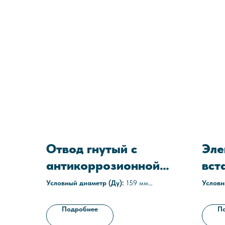
Отвод гнутый с
Эле
антикоррозионной
вст
защитой ОС-30-
168
Условный диаметр (Ду):
159 мм
Условн
Угол:
30°
Среда:
159х5-С1
Толщина стенки:
5 мм
Рабоче
Подробнее
П
Наружное покрытие:
полиуретановое,
Технич