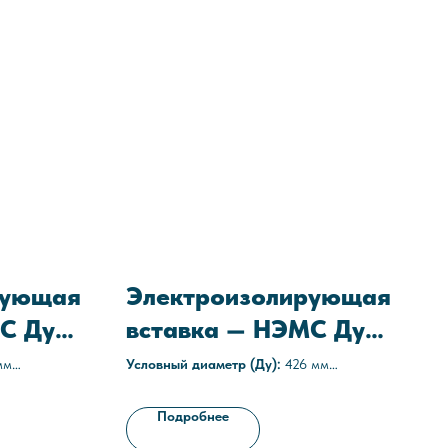
рующая
Электроизолирующая
С Ду
вставка — НЭМС Ду
426
мм
Условный диаметр (Ду):
426 мм
Среда:
агрессивные
16 атм)
Рабочее давление:
1,6 МПа (16 атм)
Подробнее
7-025-
Технические условия:
ТУ 3667-025-