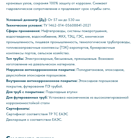
крановых узлов, сохраняя 100% защиту от коррозии. Снижают
гидравлическое сопротивление и продлевают срок службы сети.
Условный диаметр (Ду):
От 57 мм до 530 мм
Технические условия:
ТУ 1462-014-05608841-2021
Сферы применения:
Нефтепроводы, системы пожаротушения,
водоотведение, водоснабжение, ЖКХ, ТЭЦ, ГЭС, химическая
промышленность, пищевая промышленность, технологические трубопроводы,
топливозаправочные комплексы (ТЗК) аэропортов, бункеровочные
комплексы портов, сельское хозяйство.
Тип трубы:
Электросварные, бесшовные, прямошовные. Возможно
изготовление на давальческом материале.
Наружное антикоррозионное покрытие:
Полиуретановое, эпоксидное,
двухслойное эпоксидное порошковое.
Внутреннее антикоррозионное покрытие:
Эпоксидное порошковое
покрытие, футерование ПЭ трубой.
Для труб с покрытием:
Подкладные втулки
Для футерованных труб:
Установка наконечников из высоколегированной
коррозионностойкой стали
Сертификаты:
Сертификат соответствия ТР ТС ЕАЭС
Декларация о соответствии ЕАЭС.