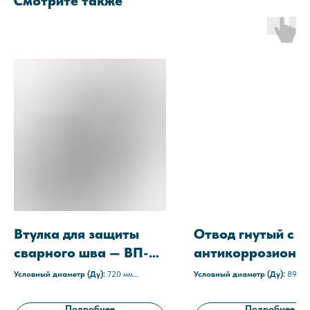
Смотрите также
Втулка для защиты
Отвод гнутый с
сварного шва — ВП-М
антикоррозионн
720-12
защитой ОС-30-8
Условный диаметр (Ду):
720 мм
Условный диаметр (Ду):
89 мм
Материал изоляции:
Мастика
С1
Угол:
30°
Технические условия:
ТУ 1469-021-
Толщина стенки:
6 мм
Подробнее
Подробнее