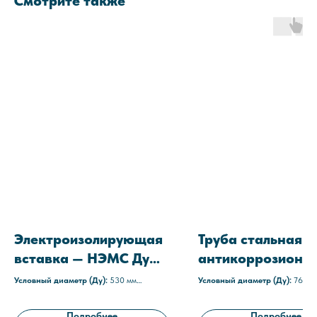
Смотрите также
Электроизолирующая
Труба стальная с
вставка — НЭМС Ду
антикоррозионн
530
покрытием СТАП-
Условный диаметр (Ду):
530 мм
Условный диаметр (Ду):
76 мм
Среда:
агрессивные
Толщина стенки:
4 мм
Рабочее давление:
1,6 МПа (16 атм)
Труба стальная:
ГОСТ 8732-78
Подробнее
Подробнее