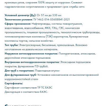
крановых узлов, сохраняя 100% защиту от коррозии. Снижают
гидравлическое сопротивление и продлевают срок службы сети.
Условный диаметр (Ду):
От 57 мм до 530 мм
Технические условия:
ТУ 1462-014-05608841-2021
Сферы применения:
Нефтепроводы, системы пожаротушения,
водоотведение, водоснабжение, ЖКХ, ТЭЦ, ГЭС, химическая
промышленность, пищевая промышленность, технологические трубопроводы,
топливозаправочные комплексы (ТЗК) аэропортов, бункеровочные
комплексы портов, сельское хозяйство.
Тип трубы:
Электросварные, бесшовные, прямошовные. Возможно
изготовление на давальческом материале.
Наружное антикоррозионное покрытие:
Полиуретановое, эпоксидное,
двухслойное эпоксидное порошковое.
Внутреннее антикоррозионное покрытие:
Эпоксидное порошковое
покрытие, футерование ПЭ трубой.
Для труб с покрытием:
Подкладные втулки
Для футерованных труб:
Установка наконечников из высоколегированной
коррозионностойкой стали
Сертификаты:
Сертификат соответствия ТР ТС ЕАЭС
Декларация о соответствии ЕАЭС.