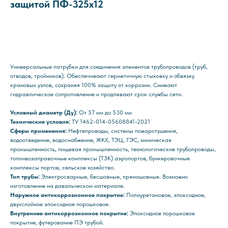
защитой ПФ-325x12
Отправить заявку
Универсальные патрубки для соединения элементов трубопроводов (труб,
отводов, тройников). Обеспечивают герметичную стыковку и обвязку
крановых узлов, сохраняя 100% защиту от коррозии. Снижают
гидравлическое сопротивление и продлевают срок службы сети.
Условный диаметр (Ду):
От 57 мм до 530 мм
Технические условия:
ТУ 1462-014-05608841-2021
Сферы применения:
Нефтепроводы, системы пожаротушения,
водоотведение, водоснабжение, ЖКХ, ТЭЦ, ГЭС, химическая
промышленность, пищевая промышленность, технологические трубопроводы,
топливозаправочные комплексы (ТЗК) аэропортов, бункеровочные
комплексы портов, сельское хозяйство.
Тип трубы:
Электросварные, бесшовные, прямошовные. Возможно
изготовление на давальческом материале.
Наружное антикоррозионное покрытие:
Полиуретановое, эпоксидное,
двухслойное эпоксидное порошковое.
Внутреннее антикоррозионное покрытие:
Эпоксидное порошковое
покрытие, футерование ПЭ трубой.