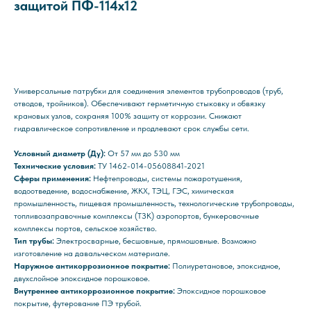
защитой ПФ-114x12
Отправить заявку
Универсальные патрубки для соединения элементов трубопроводов (труб,
отводов, тройников). Обеспечивают герметичную стыковку и обвязку
крановых узлов, сохраняя 100% защиту от коррозии. Снижают
гидравлическое сопротивление и продлевают срок службы сети.
Условный диаметр (Ду):
От 57 мм до 530 мм
Технические условия:
ТУ 1462-014-05608841-2021
Сферы применения:
Нефтепроводы, системы пожаротушения,
водоотведение, водоснабжение, ЖКХ, ТЭЦ, ГЭС, химическая
промышленность, пищевая промышленность, технологические трубопроводы,
топливозаправочные комплексы (ТЗК) аэропортов, бункеровочные
комплексы портов, сельское хозяйство.
Тип трубы:
Электросварные, бесшовные, прямошовные. Возможно
изготовление на давальческом материале.
Наружное антикоррозионное покрытие:
Полиуретановое, эпоксидное,
двухслойное эпоксидное порошковое.
Внутреннее антикоррозионное покрытие:
Эпоксидное порошковое
покрытие, футерование ПЭ трубой.