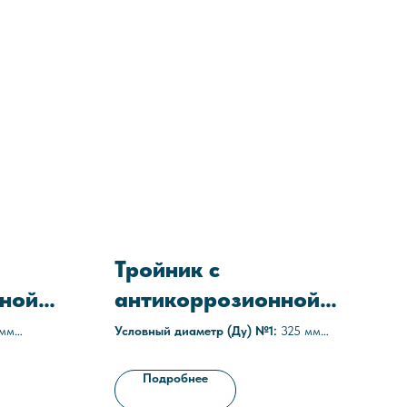
Тройник с
ной
антикоррозионной
-114х5-
защитой ТП-325х8-
 мм
Условный диаметр (Ду) №1:
325 мм
Условный диаметр (Ду) №2:
219 мм
219х8-С1
Толщина стенок:
8/8 мм
Подробнее
етановое,
Наружное покрытие:
полиуретановое,