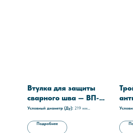
Втулка для защиты
Тро
сварного шва — ВП-М
ант
219-20
защ
Условный диаметр (Ду):
219 мм
Условн
Материал изоляции:
Мастика
Условн
159
Технические условия:
ТУ 1469-021-
Толщин
Подробнее
П
05608841-2012
Наруж