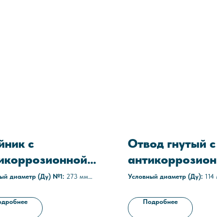
йник с
Отвод гнутый с
икоррозионной
антикоррозион
итой ТП-273х10-
защитой ОС-90
ый диаметр (Ду) №1:
273 мм
Условный диаметр (Ду):
114
ый диаметр (Ду) №2:
159 мм
Угол:
90°
х8-С1
С1
а стенок:
10/8 мм
Толщина стенки:
5 мм
одробнее
Подробнее
ное покрытие:
полиуретановое,
Наружное покрытие:
полиур