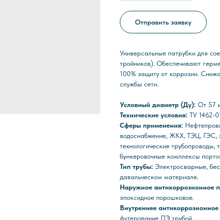
Отправить заявку
Универсальные патрубки для сое
тройников). Обеспечивают герме
100% защиту от коррозии. Сниж
службы сети.
Условный диаметр (Ду):
От 57 
Технические условия:
ТУ 1462-
Сферы применения:
Нефтепрово
водоснабжение, ЖКХ, ТЭЦ, ГЭС,
технологические трубопроводы, 
бункеровочные комплексы портов
Тип трубы:
Электросварные, бес
давальческом материале.
Наружное антикоррозионное 
эпоксидное порошковое.
Внутреннее антикоррозионное
футерование ПЭ трубой.