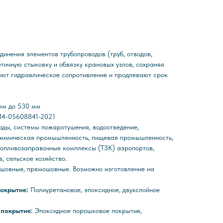
динения элементов трубопроводов (труб, отводов,
тичную стыковку и обвязку крановых узлов, сохраняя
ают гидравлическое сопротивление и продлевают срок
мм до 530 мм
014-05608841-2021
ды, системы пожаротушения, водоотведение,
 химическая промышленность, пищевая промышленность,
топливозаправочные комплексы (ТЗК) аэропортов,
, сельское хозяйство.
шовные, прямошовные. Возможно изготовление на
покрытие:
Полиуретановое, эпоксидное, двухслойное
 покрытие:
Эпоксидное порошковое покрытие,