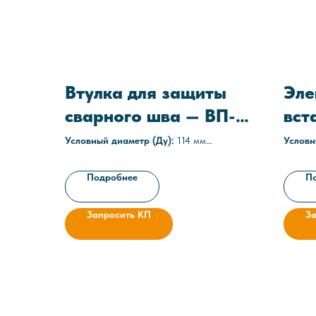
Втулка для защиты
Эле
сварного шва — ВП-
вст
ТМ 114-5
245
Условный диаметр (Ду):
114 мм
Условн
Материал изоляции:
Резина
Среда:
терморасширяющаяся герметизирующая
Рабоче
Подробнее
П
(РТЗ)
Технич
Технические условия:
ТУ 1469-021-
056088
05608841-2012
Запросить КП
З
Рабочее давление:
до 25 МПа