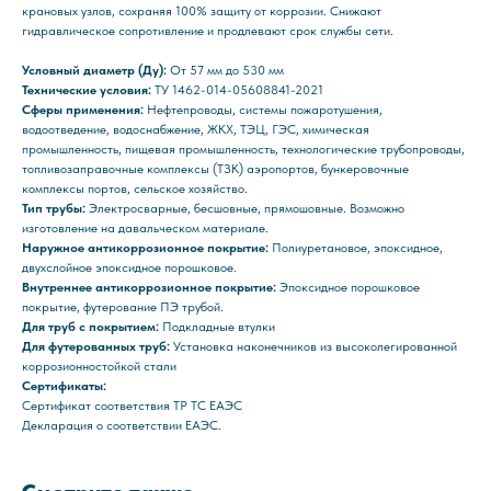
крановых узлов, сохраняя 100% защиту от коррозии. Снижают
гидравлическое сопротивление и продлевают срок службы сети.
Условный диаметр (Ду):
От 57 мм до 530 мм
Технические условия:
ТУ 1462-014-05608841-2021
Сферы применения:
Нефтепроводы, системы пожаротушения,
водоотведение, водоснабжение, ЖКХ, ТЭЦ, ГЭС, химическая
промышленность, пищевая промышленность, технологические трубопроводы,
топливозаправочные комплексы (ТЗК) аэропортов, бункеровочные
комплексы портов, сельское хозяйство.
Тип трубы:
Электросварные, бесшовные, прямошовные. Возможно
изготовление на давальческом материале.
Наружное антикоррозионное покрытие:
Полиуретановое, эпоксидное,
двухслойное эпоксидное порошковое.
Внутреннее антикоррозионное покрытие:
Эпоксидное порошковое
покрытие, футерование ПЭ трубой.
Для труб с покрытием:
Подкладные втулки
Для футерованных труб:
Установка наконечников из высоколегированной
коррозионностойкой стали
Сертификаты:
Сертификат соответствия ТР ТС ЕАЭС
Декларация о соответствии ЕАЭС.