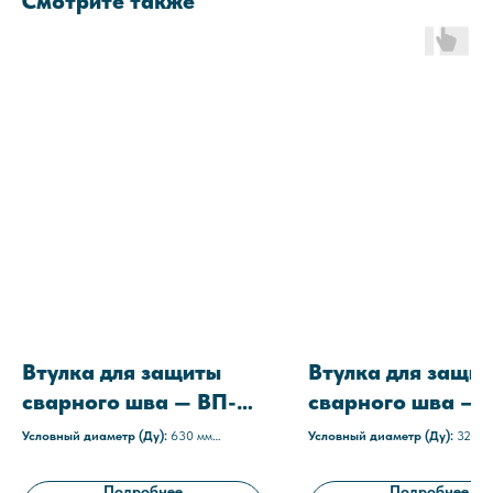
Смотрите также
Втулка для защиты
Втулка для защи
сварного шва — ВП-М
сварного шва — 
630-9
ТМ 325-8
Условный диаметр (Ду):
630 мм
Условный диаметр (Ду):
325 м
Материал изоляции:
Мастика
Материал изоляции:
Резина
Технические условия:
ТУ 1469-021-
терморасширяющаяся гермети
Подробнее
Подробнее