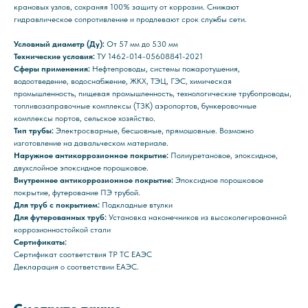
крановых узлов, сохраняя 100% защиту от коррозии. Снижают
гидравлическое сопротивление и продлевают срок службы сети.
Условный диаметр (Ду):
От 57 мм до 530 мм
Технические условия:
ТУ 1462-014-05608841-2021
Сферы применения:
Нефтепроводы, системы пожаротушения,
водоотведение, водоснабжение, ЖКХ, ТЭЦ, ГЭС, химическая
промышленность, пищевая промышленность, технологические трубопроводы,
топливозаправочные комплексы (ТЗК) аэропортов, бункеровочные
комплексы портов, сельское хозяйство.
Тип трубы:
Электросварные, бесшовные, прямошовные. Возможно
изготовление на давальческом материале.
Наружное антикоррозионное покрытие:
Полиуретановое, эпоксидное,
двухслойное эпоксидное порошковое.
Внутреннее антикоррозионное покрытие:
Эпоксидное порошковое
покрытие, футерование ПЭ трубой.
Для труб с покрытием:
Подкладные втулки
Для футерованных труб:
Установка наконечников из высоколегированной
коррозионностойкой стали
Сертификаты:
Сертификат соответствия ТР ТС ЕАЭС
Декларация о соответствии ЕАЭС.