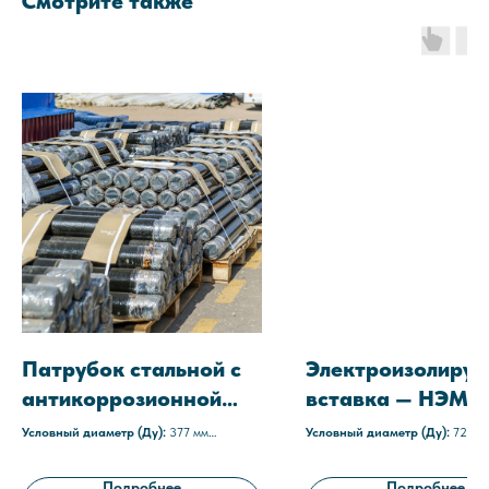
Смотрите также
Патрубок стальной с
Электроизолиру
антикоррозионной
вставка — НЭМС
защитой П-377х9
720
Условный диаметр (Ду):
377 мм
Условный диаметр (Ду):
720 м
Толщина стенки:
9 мм
Среда:
агрессивные
Наружное покрытие:
полиуретановое,
Рабочее давление:
1,6 МПа (1
Подробнее
Подробнее