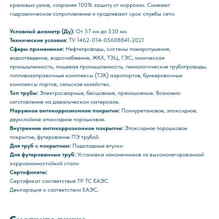
крановых узлов, сохраняя 100% защиту от коррозии. Снижают
гидравлическое сопротивление и продлевают срок службы сети.
Условный диаметр (Ду):
От 57 мм до 530 мм
Технические условия:
ТУ 1462-014-05608841-2021
Сферы применения:
Нефтепроводы, системы пожаротушения,
водоотведение, водоснабжение, ЖКХ, ТЭЦ, ГЭС, химическая
промышленность, пищевая промышленность, технологические трубопроводы,
топливозаправочные комплексы (ТЗК) аэропортов, бункеровочные
комплексы портов, сельское хозяйство.
Тип трубы:
Электросварные, бесшовные, прямошовные. Возможно
изготовление на давальческом материале.
Наружное антикоррозионное покрытие:
Полиуретановое, эпоксидное,
двухслойное эпоксидное порошковое.
Внутреннее антикоррозионное покрытие:
Эпоксидное порошковое
покрытие, футерование ПЭ трубой.
Для труб с покрытием:
Подкладные втулки
Для футерованных труб:
Установка наконечников из высоколегированной
коррозионностойкой стали
Сертификаты:
Сертификат соответствия ТР ТС ЕАЭС
Декларация о соответствии ЕАЭС.