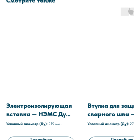
Смотрите также
Электроизолирующая
Втулка для защи
вставка — НЭМС Ду
сварного шва — 
219
ТМ 273-11
Условный диаметр (Ду):
219 мм
Условный диаметр (Ду):
273 м
Среда:
агрессивные
Материал изоляции:
Резина
Рабочее давление:
1,6 МПа (16 атм)
терморасширяющаяся гермети
Подробнее
Подробнее