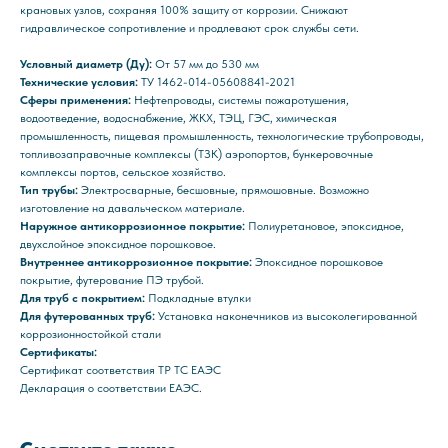
крановых узлов, сохраняя 100% защиту от коррозии. Снижают
гидравлическое сопротивление и продлевают срок службы сети.
Условный диаметр (Ду):
От 57 мм до 530 мм
Технические условия:
ТУ 1462-014-05608841-2021
Сферы применения:
Нефтепроводы, системы пожаротушения,
водоотведение, водоснабжение, ЖКХ, ТЭЦ, ГЭС, химическая
промышленность, пищевая промышленность, технологические трубопроводы,
топливозаправочные комплексы (ТЗК) аэропортов, бункеровочные
комплексы портов, сельское хозяйство.
Тип трубы:
Электросварные, бесшовные, прямошовные. Возможно
изготовление на давальческом материале.
Наружное антикоррозионное покрытие:
Полиуретановое, эпоксидное,
двухслойное эпоксидное порошковое.
Внутреннее антикоррозионное покрытие:
Эпоксидное порошковое
покрытие, футерование ПЭ трубой.
Для труб с покрытием:
Подкладные втулки
Для футерованных труб:
Установка наконечников из высоколегированной
коррозионностойкой стали
Сертификаты:
Сертификат соответствия ТР ТС ЕАЭС
Декларация о соответствии ЕАЭС.