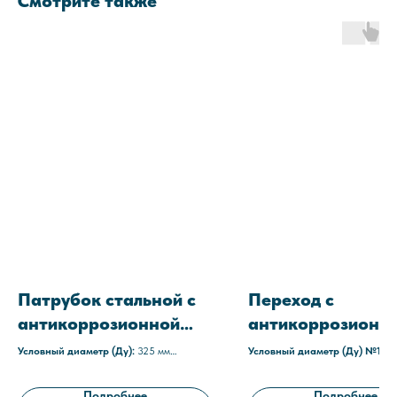
Смотрите также
Патрубок стальной с
Переход с
антикоррозионной
антикоррозионн
защитой ПФ-325x6
защитой ПС-273х
Условный диаметр (Ду):
325 мм
Условный диаметр (Ду) №1:
27
Толщина стенки:
6 мм
89х4-С1
Условный диаметр (Ду) №2:
8
Наружное покрытие:
полиуретановое,
Толщина стенки:
6/4 мм
Подробнее
Подробнее