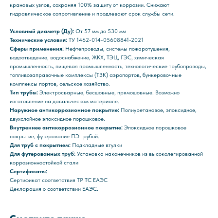
крановых узлов, сохраняя 100% защиту от коррозии. Снижают
гидравлическое сопротивление и продлевают срок службы сети.
Условный диаметр (Ду):
От 57 мм до 530 мм
Технические условия:
ТУ 1462-014-05608841-2021
Сферы применения:
Нефтепроводы, системы пожаротушения,
водоотведение, водоснабжение, ЖКХ, ТЭЦ, ГЭС, химическая
промышленность, пищевая промышленность, технологические трубопроводы,
топливозаправочные комплексы (ТЗК) аэропортов, бункеровочные
комплексы портов, сельское хозяйство.
Тип трубы:
Электросварные, бесшовные, прямошовные. Возможно
изготовление на давальческом материале.
Наружное антикоррозионное покрытие:
Полиуретановое, эпоксидное,
двухслойное эпоксидное порошковое.
Внутреннее антикоррозионное покрытие:
Эпоксидное порошковое
покрытие, футерование ПЭ трубой.
Для труб с покрытием:
Подкладные втулки
Для футерованных труб:
Установка наконечников из высоколегированной
коррозионностойкой стали
Сертификаты:
Сертификат соответствия ТР ТС ЕАЭС
Декларация о соответствии ЕАЭС.