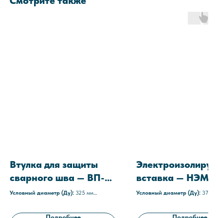
Смотрите также
Втулка для защиты
Электроизолиру
сварного шва — ВП-
вставка — НЭМС
ТМ 325-8
377
Условный диаметр (Ду):
325 мм
Условный диаметр (Ду):
377 м
Материал изоляции:
Резина
Среда:
газовые
терморасширяющаяся герметизирующая
Рабочее давление:
1,6 МПа (1
Подробнее
Подробнее