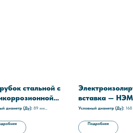
рубок стальной с
Электроизоли
икоррозионной
вставка — НЭМ
итой П-89х8
168
ый диаметр (Ду):
89 мм
Условный диаметр (Ду):
168
а стенки:
8 мм
Среда:
газовые
ное покрытие:
полиуретановое,
Рабочее давление:
1,6 МПа (
одробнее
Подробнее
дное, двухслойное эпоксидное
Технические условия:
ТУ 366