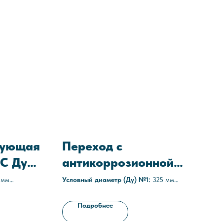
рующая
Переход с
С Ду
антикоррозионной
защитой ПС-325х8-
 мм
Условный диаметр (Ду) №1:
325 мм
Условный диаметр (Ду) №2:
219 мм
219х6-С1
16 атм)
Толщина стенки:
8/6 мм
Подробнее
7-013-
Наружное покрытие:
полиуретановое,