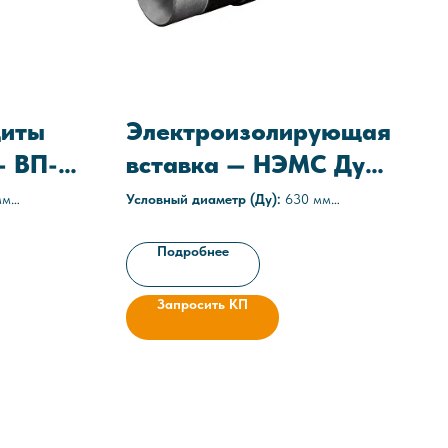
щиты
Электроизолирующая
— ВП-М
вставка — НЭМС Ду
630
мм
Условный диаметр (Ду):
630 мм
а
Среда:
агрессивные
9-021-
Рабочее давление:
1,6 МПа (16 атм)
Подробнее
Технические условия:
ТУ 3667-025-
а
05608841-2021
Запросить КП