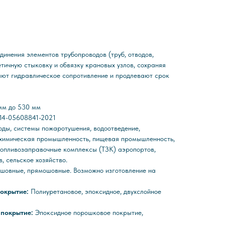
динения элементов трубопроводов (труб, отводов,
тичную стыковку и обвязку крановых узлов, сохраняя
ают гидравлическое сопротивление и продлевают срок
мм до 530 мм
014-05608841-2021
ды, системы пожаротушения, водоотведение,
 химическая промышленность, пищевая промышленность,
топливозаправочные комплексы (ТЗК) аэропортов,
, сельское хозяйство.
шовные, прямошовные. Возможно изготовление на
покрытие:
Полиуретановое, эпоксидное, двухслойное
 покрытие:
Эпоксидное порошковое покрытие,