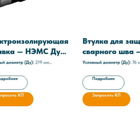
ктроизолирующая
Втулка для за
авка — НЭМС Ду
сварного шва 
76-5
ый диаметр (Ду):
219 мм
Условный диаметр (Ду):
76 
агрессивные
Материал изоляции:
Мастик
е давление:
1,6 МПа (16 атм)
Технические условия:
ТУ 146
одробнее
Подробнее
еские условия:
ТУ 3667-025-
05608841-2012
41-2021
Рабочее давление:
до 25 МП
апросить КП
Запросить КП