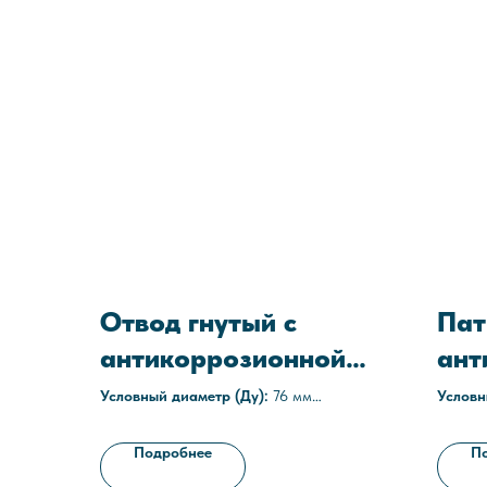
Отвод гнутый с
Пат
антикоррозионной
ант
защитой ОС-90-76х5-
защ
Условный диаметр (Ду):
76 мм
Условн
Угол:
90°
Толщин
С1
Толщина стенки:
5 мм
Наруж
Подробнее
П
Наружное покрытие:
полиуретановое,
эпокси