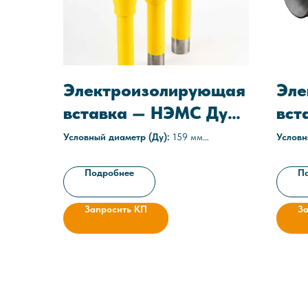
Электроизолирующая
Эле
вставка — НЭМС Ду
вст
159
219
Условный диаметр (Ду):
159 мм
Условн
Среда:
газовые
Среда:
Рабочее давление:
1,6 МПа (16 атм)
Рабоче
Подробнее
П
Технические условия:
ТУ 3667-013-
Технич
05608841-2020
056088
Запросить КП
З