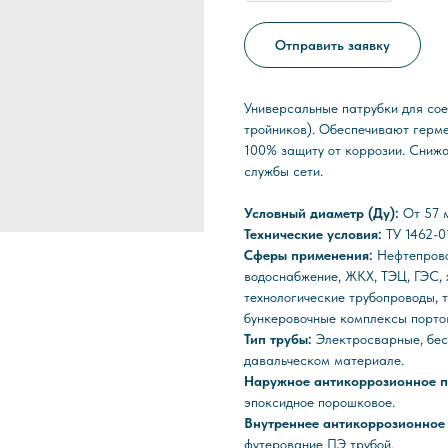
Отправить заявку
Универсальные патрубки для сое
тройников). Обеспечивают герме
100% защиту от коррозии. Сниж
службы сети.
Условный диаметр (Ду):
От 57 
Технические условия:
ТУ 1462-
Сферы применения:
Нефтепрово
водоснабжение, ЖКХ, ТЭЦ, ГЭС,
технологические трубопроводы, 
бункеровочные комплексы портов
Тип трубы:
Электросварные, бес
давальческом материале.
Наружное антикоррозионное 
эпоксидное порошковое.
Внутреннее антикоррозионное
футерование ПЭ трубой.