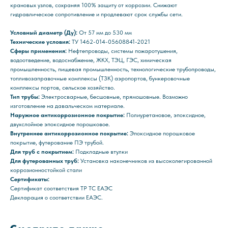
крановых узлов, сохраняя 100% защиту от коррозии. Снижают
гидравлическое сопротивление и продлевают срок службы сети.
Условный диаметр (Ду):
От 57 мм до 530 мм
Технические условия:
ТУ 1462-014-05608841-2021
Сферы применения:
Нефтепроводы, системы пожаротушения,
водоотведение, водоснабжение, ЖКХ, ТЭЦ, ГЭС, химическая
промышленность, пищевая промышленность, технологические трубопроводы,
топливозаправочные комплексы (ТЗК) аэропортов, бункеровочные
комплексы портов, сельское хозяйство.
Тип трубы:
Электросварные, бесшовные, прямошовные. Возможно
изготовление на давальческом материале.
Наружное антикоррозионное покрытие:
Полиуретановое, эпоксидное,
двухслойное эпоксидное порошковое.
Внутреннее антикоррозионное покрытие:
Эпоксидное порошковое
покрытие, футерование ПЭ трубой.
Для труб с покрытием:
Подкладные втулки
Для футерованных труб:
Установка наконечников из высоколегированной
коррозионностойкой стали
Сертификаты:
Сертификат соответствия ТР ТС ЕАЭС
Декларация о соответствии ЕАЭС.