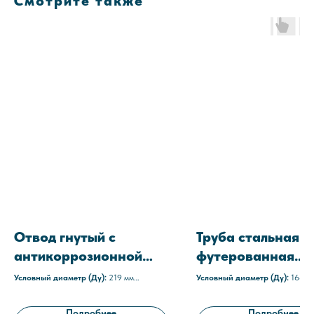
Смотрите также
Отвод гнутый с
Труба стальная
антикоррозионной
футерованная
защитой ОС-30-219х8-
полиэтиленом (П
Условный диаметр (Ду):
219 мм
Условный диаметр (Ду):
168 м
С1
Угол:
30°
168-8
Толщина стенки:
8 мм
Толщина стенки:
8 мм
Труба стальная:
Электросварн
Подробнее
Подробнее