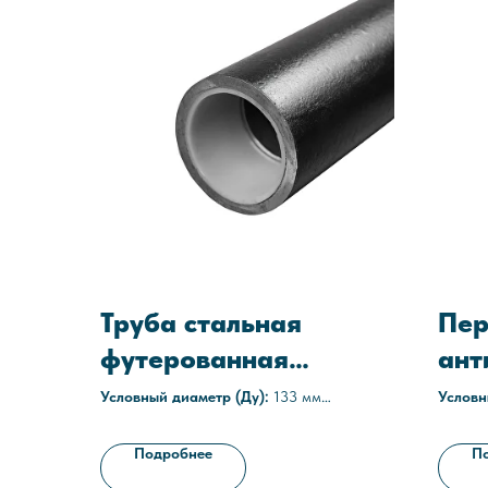
Труба стальная
Пер
футерованная
ант
полиэтиленом (ПЭ)
защ
Условный диаметр (Ду):
133 мм
Условн
Толщина стенки:
16 мм
Условн
133-16
159
Труба стальная:
Электросварные,
Толщин
Подробнее
П
бесшовные, прямошовны, ГОСТ 8732-78,
Наруж