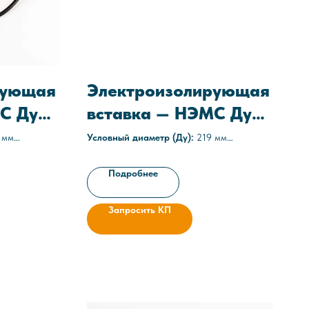
рующая
Электроизолирующая
С Ду
вставка — НЭМС Ду
219
 мм
Условный диаметр (Ду):
219 мм
Среда:
агрессивные
16 атм)
Рабочее давление:
1,6 МПа (16 атм)
Подробнее
7-013-
Технические условия:
ТУ 3667-025-
05608841-2021
Запросить КП