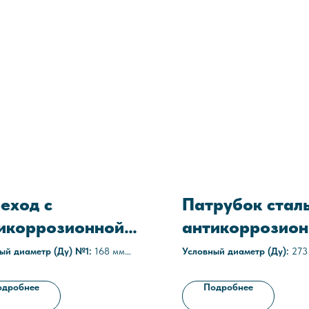
еход с
Патрубок стал
икоррозионной
антикоррозион
итой ПС-168х8-
защитой ПФ-27
ый диаметр (Ду) №1:
168 мм
Условный диаметр (Ду):
273
ый диаметр (Ду) №2:
159 мм
Толщина стенки:
7 мм
х5-С1
а стенки:
8/5 мм
Наружное покрытие:
полиур
одробнее
Подробнее
ное покрытие:
полиуретановое,
эпоксидное, двухслойное эпо