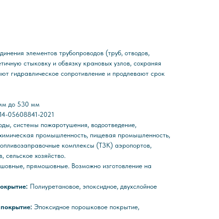
динения элементов трубопроводов (труб, отводов,
тичную стыковку и обвязку крановых узлов, сохраняя
ают гидравлическое сопротивление и продлевают срок
мм до 530 мм
014-05608841-2021
ды, системы пожаротушения, водоотведение,
 химическая промышленность, пищевая промышленность,
топливозаправочные комплексы (ТЗК) аэропортов,
, сельское хозяйство.
шовные, прямошовные. Возможно изготовление на
покрытие:
Полиуретановое, эпоксидное, двухслойное
 покрытие:
Эпоксидное порошковое покрытие,