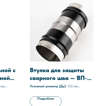
ьной с
Втулка для защиты
ной
сварного шва — ВП-М
3x7
133-14
 мм
Условный диаметр (Ду):
133 мм
Материал изоляции:
Мастика
етановое,
Технические условия:
ТУ 1469-021-
Подробнее
ксидное
05608841-2012