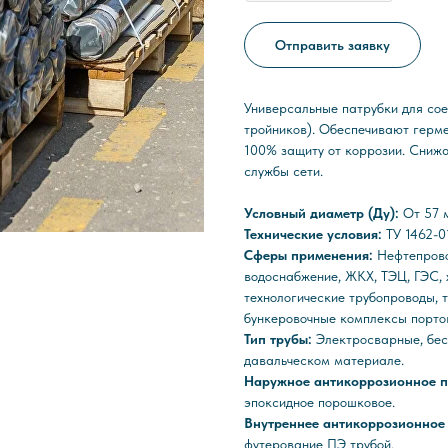
Отправить заявку
Универсальные патрубки для сое
тройников). Обеспечивают герме
100% защиту от коррозии. Сниж
службы сети.
Условный диаметр (Ду):
От 57 
Технические условия:
ТУ 1462-
Сферы применения:
Нефтепрово
водоснабжение, ЖКХ, ТЭЦ, ГЭС,
технологические трубопроводы, 
бункеровочные комплексы портов
Тип трубы:
Электросварные, бес
давальческом материале.
Наружное антикоррозионное 
эпоксидное порошковое.
Внутреннее антикоррозионное
футерование ПЭ трубой.