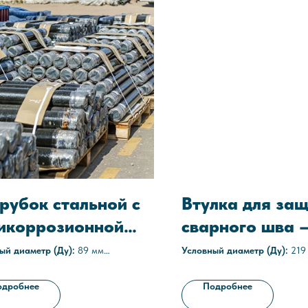
рубок стальной с
Втулка для за
икоррозионной
сварного шва 
итой П-89х5
219-14
ый диаметр (Ду):
89 мм
Условный диаметр (Ду):
219
а стенки:
5 мм
Материал изоляции:
Мастик
ное покрытие:
полиуретановое,
Технические условия:
ТУ 146
одробнее
Подробнее
дное, двухслойное эпоксидное
05608841-2012